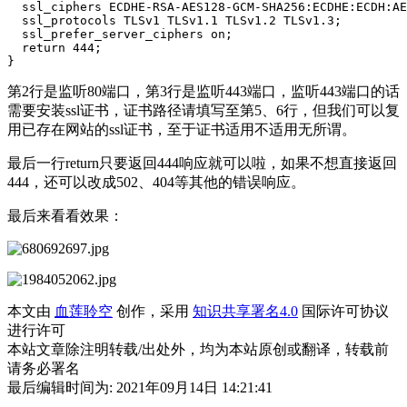
  ssl_ciphers ECDHE-RSA-AES128-GCM-SHA256:ECDHE:ECDH:AE
  ssl_protocols TLSv1 TLSv1.1 TLSv1.2 TLSv1.3;

  ssl_prefer_server_ciphers on;

  return 444;

}
第2行是监听80端口，第3行是监听443端口，监听443端口的话
需要安装ssl证书，证书路径请填写至第5、6行，但我们可以复
用已存在网站的ssl证书，至于证书适用不适用无所谓。
最后一行return只要返回444响应就可以啦，如果不想直接返回
444，还可以改成502、404等其他的错误响应。
最后来看看效果：
本文由
血莲聆空
创作，采用
知识共享署名4.0
国际许可协议
进行许可
本站文章除注明转载/出处外，均为本站原创或翻译，转载前
请务必署名
最后编辑时间为: 2021年09月14日 14:21:41