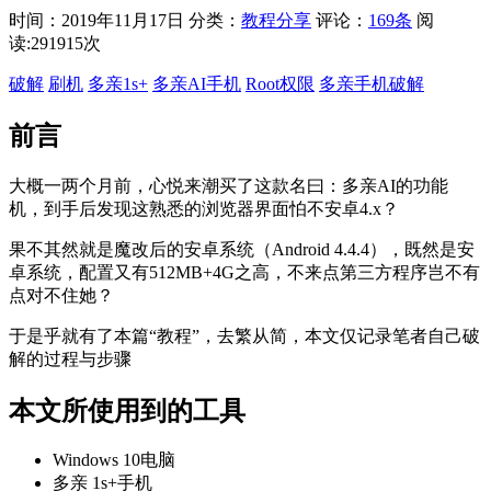
时间：2019年11月17日
分类：
教程分享
评论：
169条
阅
读:291915次
破解
刷机
多亲1s+
多亲AI手机
Root权限
多亲手机破解
前言
大概一两个月前，心悦来潮买了这款名曰：多亲AI的功能
机，到手后发现这熟悉的浏览器界面怕不安卓4.x？
果不其然就是魔改后的安卓系统（Android 4.4.4），既然是安
卓系统，配置又有512MB+4G之高，不来点第三方程序岂不有
点对不住她？
于是乎就有了本篇“教程”，去繁从简，本文仅记录笔者自己破
解的过程与步骤
本文所使用到的工具
Windows 10电脑
多亲 1s+手机