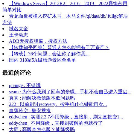
【Windows Server】2012R2、2016、2019、2022系统占用
简单对比
青龙面板被植入挖矿木马，木马文件/ql/data/db/.fullgc解决
方法
域名大全
王卡动态
ADB无授权弹窗，授权方法
【转载知乎回答】普通人怎么能拥有千万资产？
【转载】36个问题，会让你了解你我。
国内 318家5A级旅游景区全名单
最近的评论
quange : 不错哦
seam : 为什么我到了回车的步骤。手机不会自己进入重启...
真真 : 能解决微信版本低问题吗
222 : 以前刷过recovery。按手机什么键能再次...
血莲聆空 : 酷安搜搜
eddychen : 实测2.2.7不用降级，直接刷，刷完直接变1...
eddychen : 不用降级，直接刷破解的包就行了
大雨 : 高版本怎么版？能降级吗