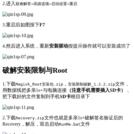
2.进入
疑难解答→高级选项→启动设置→重启
3.重启后如图按下
F7
4.然后进入系统，重新
安装驱动
按提示操作就可以安装成功了
破解安装限制与Root
1.下载
，
文件，
Magisk_Root安装包.zip
安装限制破解_1.2.2.zip
用数据线把多亲1s+与电脑连接
（注意手机需要插入SD卡）
，
把下载好的文件复制到手机
SD卡
根目录下
2.下载
文件也就是多亲1s+破解签名验证后的
Recovery.zip
Recovery，解压，双击启动
文件
RunMe.bat